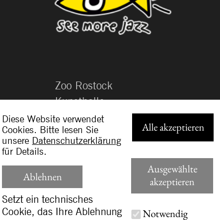
Photo by Miti on unsplash
https://unsplash.com/@gigantfoto
s
https://unsplash.com/photos/vSws
0g1KjxI
https://unsplash.com/
Bild 10.
Photo by Jorge Zapata on
unsplash
https://unsplash.com/@jorgezapat
ag
https://unsplash.com/photos/ajLlK
5qL6Ic
https://unsplash.com/
Bild 11.
Photo by Marcus Neto on
unsplash
https://unsplash.com/@marcusnet
o
https://unsplash.com/photos/gioH
4gHo0-g