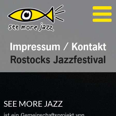
Menü
Impressum / Kontakt
Rostocks Jazzfestival
SEE MORE JAZZ
ist ein Gemeinschaftsprojekt von
Jazzdiskurs & Jazzclub Rostock e.V.
Jazzdiskurs
René Geschke