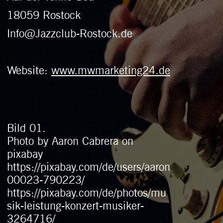
00023-790223/
https://pixabay.com/de/photos/mu
sik-leistung-konzert-musiker-
3264716/
https://pixabay.com/de/
Bild 02.
Photo by Nainoa Shizuru on
unsplash
https://unsplash.com/@nainoa
https://unsplash.com/photos/NcdG
9mK3PBY
https://unsplash.com/
Bild 03.
Photo by Josh Sorenson on
unsplash
https://unsplash.com/@joshsorens
on
https://unsplash.com/photos/MjIM
c6uhwrE
https://unsplash.com/