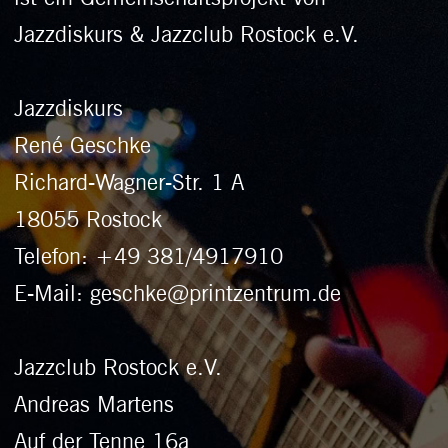
Richard-Wagner-Str. 1 A
18055 Rostock
Telefon: +49 381/4917910
E-Mail: geschke@printzentrum.de
Jazzclub Rostock e.V.
Andreas Martens
Auf der Tenne 16a
18059 Rostock
Info@Jazzclub-Rostock.de
Website:
www.mwmarketing24.de
Bild 01.
Photo by Aaron Cabrera on
pixabay
https://pixabay.com/de/users/aaron